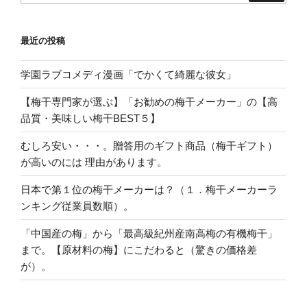
最近の投稿
学園ラブコメディ漫画「でかくて綺麗な彼女」
【梅干専門家が選ぶ】「お勧めの梅干メーカー」の【高
品質・美味しい梅干BEST５】
むしろ安い・・・。贈答用のギフト商品（梅干ギフト）
が高いのには 理由があります。
日本で第１位の梅干メーカーは？（１．梅干メーカーラ
ンキング従業員数順）。
「中国産の梅」から「最高級紀州産南高梅の有機梅干」
まで。【原材料の梅】にこだわると（驚きの価格差
が）。