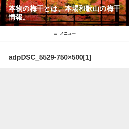
コ
本物の梅干とは。本場和歌山の梅干
ン
情報。
テ
ン
ツ
メニュー
へ
ス
キ
adpDSC_5529-750×500[1]
ッ
プ