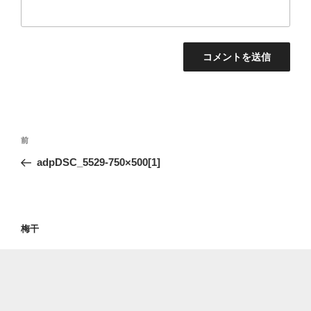
投
前
前
稿
の
adpDSC_5529-750×500[1]
ナ
投
ビ
稿
ゲ
ー
梅干
シ
ョ
ン