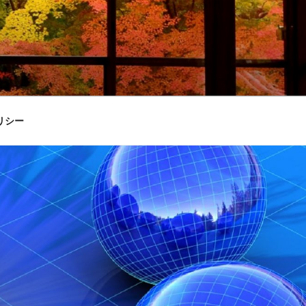
。
リシー