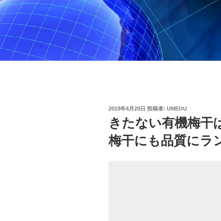
投
2019年4月29日
投稿者:
UMEOU
稿
きたない有機梅干
日:
梅干にも品質にラ