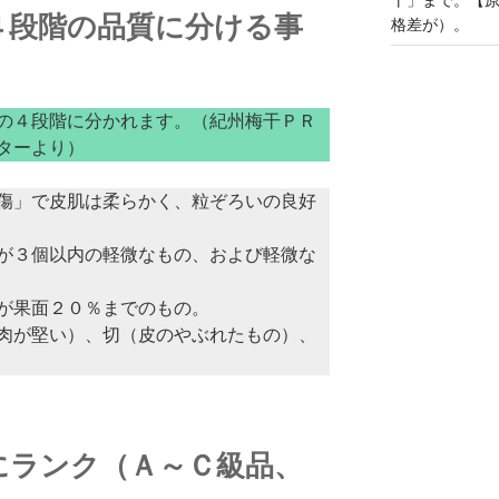
４段階の品質に分ける事
格差が）。
の４段階に分かれます。（紀州梅干ＰＲ
ターより）
傷」で皮肌は柔らかく、粒ぞろいの良好
が３個以内の軽微なもの、および軽微な
が果面２０％までのもの。
肉が堅い）、切（皮のやぶれたもの）、
にランク（Ａ～Ｃ級品、