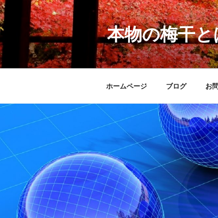
コ
ン
テ
本物の梅干と
ン
ツ
へ
ス
ホームページ
ブログ
お
キ
ッ
プ