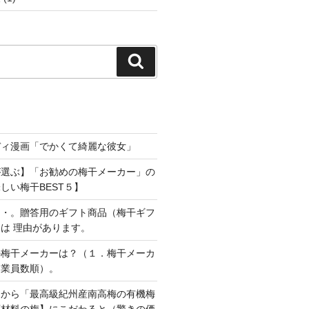
検
索
ディ漫画「でかくて綺麗な彼女」
が選ぶ】「お勧めの梅干メーカー」の
しい梅干BEST５】
・・。贈答用のギフト商品（梅干ギフ
は 理由があります。
の梅干メーカーは？（１．梅干メーカ
従業員数順）。
」から「最高級紀州産南高梅の有機梅
原材料の梅】にこだわると（驚きの価