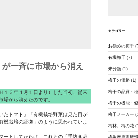
カテゴリー
お勧めの梅干
(
有機梅干
(7)
」が一斉に市場から消え
未分類
(1)
梅干の価格
(1)
梅干の品質・
Ｈ１３年４月１日より）した当初、従来
市場から消えたのです。
梅干の機能・
いたトマト」「有機栽培野菜は見た目が
梅干メーカー
(
有機栽培の証拠」のように思われていま
梅林。梅の花
(
タートしてからは、これらの「手抜き栽
梅生産農家情