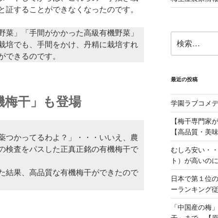
と証することができなくなったのです。
野菜」「手間がかかった高級有機野菜」
検
栽培でも、手間をかけ、丹精に栽培すれ
索:
ができるのです。
最近の投稿
機梅干」も登場
学園ラブコメ
【梅干専門家
【高品質・美味
薬つかってるわよ？」・・・いいえ、農
の検査をパスした正真正銘の有機梅干で
むしろ安い・
ト）が高いのに
た結果、高品質な有機梅干ができたので
日本で第１位
ーランキング
「中国産の梅
干」まで。【